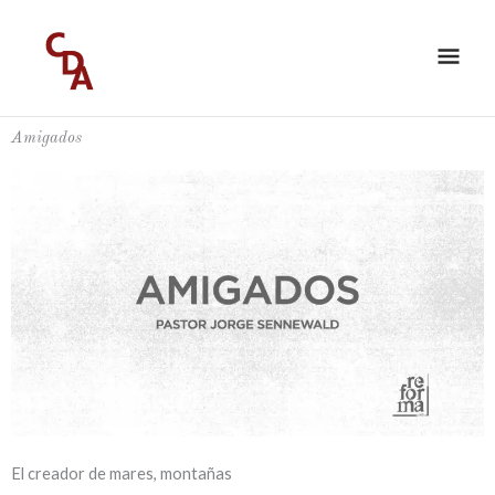
Ir
ME
al
PRI
contenido
Amigados
El creador de mares, montañas