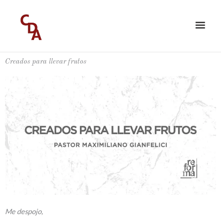
Ir
ME
al
PRI
contenido
Creados para llevar frutos
Me despojo,