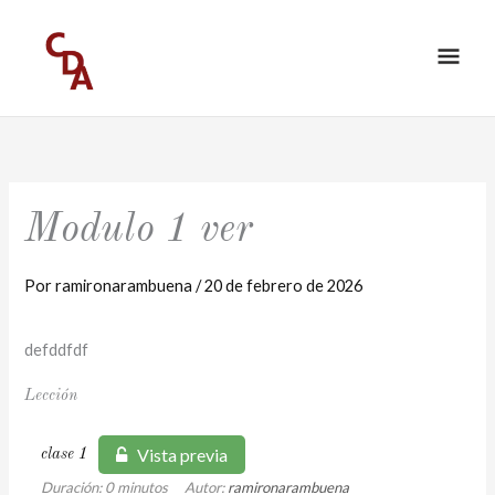
Ir
ME
al
PRI
contenido
Modulo 1 ver
Por
ramironarambuena
/
20 de febrero de 2026
defddfdf
Lección
Vista previa
clase 1
Duración: 0 minutos
Autor:
ramironarambuena