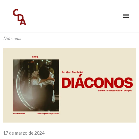
Ir
ME
al
PRI
contenido
Diáconos
17 de marzo de 2024