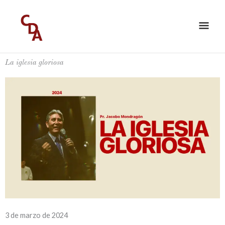
Ir
ME
al
PRI
contenido
La iglesia gloriosa
3 de marzo de 2024