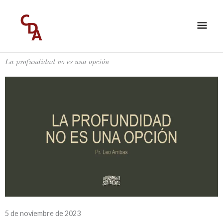
Ir
ME
al
PRI
contenido
La profundidad no es una opción
5 de noviembre de 2023