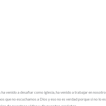
ha venido a desafiar como iglesia, ha venido a trabajar en nosotr
mos que no escuchamos a Dios y eso no es verdad porque si no lo
iar de nuestras vidas y de nuestro carácter.