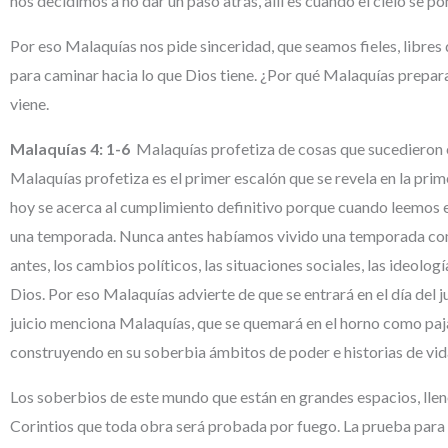
nos decidimos a no dar un paso atrás, allí es cuando el cielo se pon
Por eso Malaquías nos pide sinceridad, que seamos fieles, libres
para caminar hacia lo que Dios tiene. ¿Por qué Malaquías prepara 
viene.
Malaquías 4:
1-6
Malaquías profetiza de cosas que sucedieron en
Malaquías profetiza es el primer escalón que se revela en la prime
hoy se acerca al cumplimiento definitivo porque cuando leemos en 
una temporada. Nunca antes habíamos vivido una temporada como e
antes, los cambios políticos, las situaciones sociales, las ideol
Dios. Por eso Malaquías advierte de que se entrará en el día del ju
juicio menciona Malaquías, que se quemará en el horno como paja
construyendo en su soberbia ámbitos de poder e historias de vid
Los soberbios de este mundo que están en grandes espacios, llen
Corintios que toda obra será probada por fuego. La prueba para 