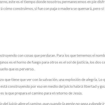
 horno, este es el tiempo donde nosotros permanecemos en pie disfr
rá cómo construimos, si fue con paja o madera se quemará, pero si 
construyendo con cosas que perduran. Para los que tememos el nomb
unos es el horno de fuego para otros es el sol de justicia, los dos c
uello que es perverso.
o que tiene que ver con la salvación, una explosión de alegría. Lo
e está construyendo por eso en medio del juicio habrá libertad y g
e es la que prepara el camino para el retorno de Jesús.
io del juicio abre el camino, que cuando la gente no sepa a donde