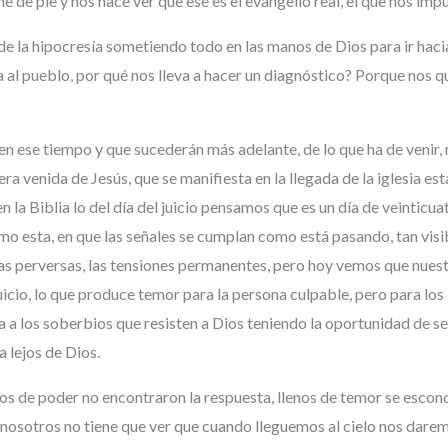
e de pie y nos hace ver que ese es el evangelio real, el que nos impul
 de la hipocresía sometiendo todo en las manos de Dios para ir hac
al pueblo, por qué nos lleva a hacer un diagnóstico? Porque nos qui
 ese tiempo y que sucederán más adelante, de lo que ha de venir, n
ra venida de Jesús, que se manifiesta en la llegada de la iglesia es
la Biblia lo del día del juicio pensamos que es un día de veinticua
sta, en que las señales se cumplan como está pasando, tan visible
ogías perversas, las tensiones permanentes, pero hoy vemos que nuest
icio, lo que produce temor para la persona culpable, pero para los in
 a los soberbios que resisten a Dios teniendo la oportunidad de 
a lejos de Dios.
os de poder no encontraron la respuesta, llenos de temor se esco
nosotros no tiene que ver que cuando lleguemos al cielo nos darem