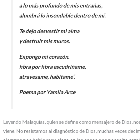
a lo más profundo de mis entrañas,
alumbrá lo insondable dentro de mí.
Te dejo desvestir mi alma
y destruir mis muros.
Expongo mi corazón.
fibra por fibra escudríñame,
atravesame, habítame”.
Poema por Yamila Arce
Leyendo Malaquías, quien se define como mensajero de Dios, nos 
viene. No resistamos al diagnóstico de Dios, muchas veces deci
siempre nos habla muy claro en las cosas que necesita camb