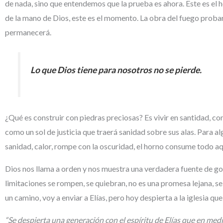
de nada, sino que entendemos que la prueba es ahora. Este es el
de la mano de Dios, este es el momento. La obra del fuego proba
permanecerá.
Lo que Dios tiene para nosotros no se pierde.
¿Qué es construir con piedras preciosas? Es vivir en santidad, 
como un sol de justicia que traerá sanidad sobre sus alas. Para alg
sanidad, calor, rompe con la oscuridad, el horno consume todo aq
Dios nos llama a orden y nos muestra una verdadera fuente de goz
limitaciones se rompen, se quiebran, no es una promesa lejana, s
un camino, voy a enviar a Elías, pero hoy despierta a la iglesia qu
“Se despierta una generación con el espíritu de Elías que en med