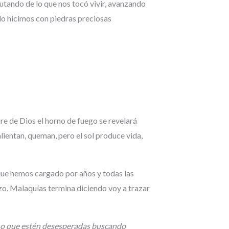
utando de lo que nos tocó vivir, avanzando
lo hicimos con piedras preciosas
re de Dios el horno de fuego se revelará
alientan, queman, pero el sol produce vida,
 que hemos cargado por años y todas las
ozo. Malaquías termina diciendo voy a trazar
 ir o que estén desesperadas buscando