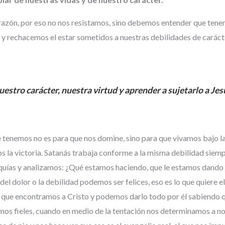
orazón, por eso no nos resistamos, sino debemos entender que tene
y rechacemos el estar sometidos a nuestras debilidades de carácte
uestro carácter, nuestra virtud y aprender a sujetarlo a Jes
nemos no es para que nos domine, sino para que vivamos bajo la v
 la victoria. Satanás trabaja conforme a la misma debilidad siem
quías y analizamos: ¿Qué estamos haciendo, que le estamos dando a
l dolor o la debilidad podemos ser felices, eso es lo que quiere el
que encontramos a Cristo y podemos darlo todo por él sabiendo q
mos fieles, cuando en medio de la tentación nos determinamos a n