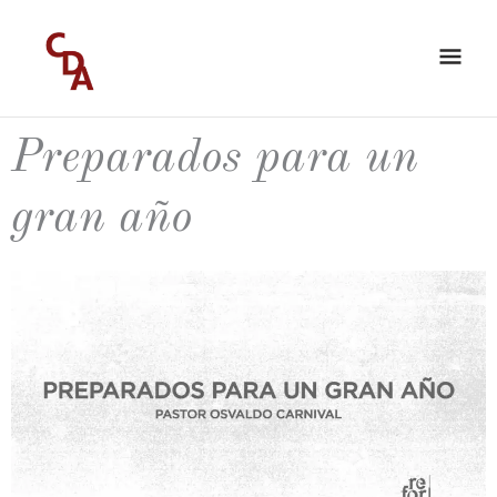
Ir
ME
al
PRI
contenido
Preparados para un
gran año