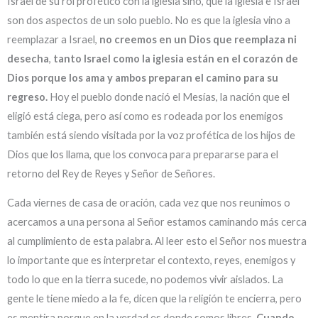
Israel de su rol profético con la iglesia sino, que la iglesia e Israel
son dos aspectos de un solo pueblo. No es que la iglesia vino a
reemplazar a Israel,
no creemos en un Dios que reemplaza ni
desecha
,
tanto Israel como la iglesia están en el corazón de
Dios porque los ama y ambos preparan el camino para su
regreso.
Hoy el pueblo donde nació el Mesías, la nación que el
eligió está ciega, pero así como es rodeada por los enemigos
también está siendo visitada por la voz profética de los hijos de
Dios que los llama, que los convoca para prepararse para el
retorno del Rey de Reyes y Señor de Señores.
Cada viernes de casa de oración, cada vez que nos reunimos o
acercamos a una persona al Señor estamos caminando más cerca
al cumplimiento de esta palabra. Al leer esto el Señor nos muestra
lo importante que es interpretar el contexto, reyes, enemigos y
todo lo que en la tierra sucede, no podemos vivir aislados. La
gente le tiene miedo a la fe, dicen que la religión te encierra, pero
es mentira porque en la verdad es donde somos libres.
Cuando