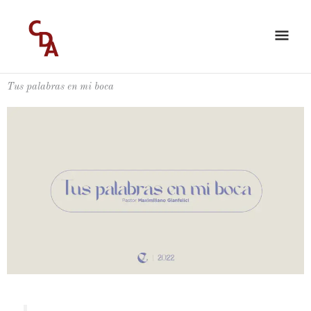
Ir
ME
al
PRI
contenido
Tus palabras en mi boca