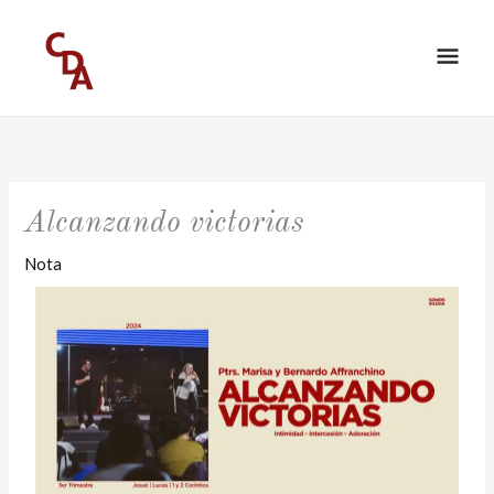
Ir
ME
al
PRI
contenido
Alcanzando victorias
Nota