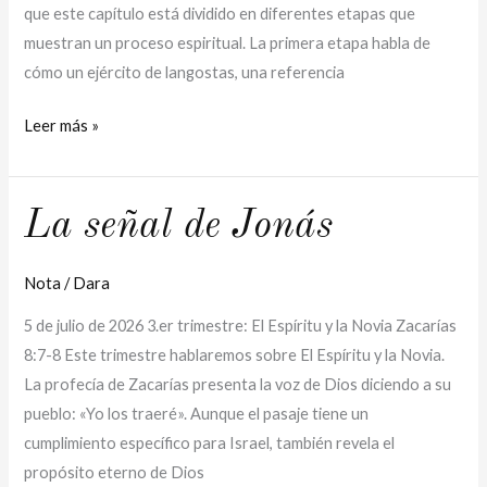
que este capítulo está dividido en diferentes etapas que
muestran un proceso espiritual. La primera etapa habla de
cómo un ejército de langostas, una referencia
Leer más »
La
La señal de Jonás
señal
de
Nota
/
Dara
Jonás
5 de julio de 2026 3.er trimestre: El Espíritu y la Novia Zacarías
8:7-8 Este trimestre hablaremos sobre El Espíritu y la Novia.
La profecía de Zacarías presenta la voz de Dios diciendo a su
pueblo: «Yo los traeré». Aunque el pasaje tiene un
cumplimiento específico para Israel, también revela el
propósito eterno de Dios