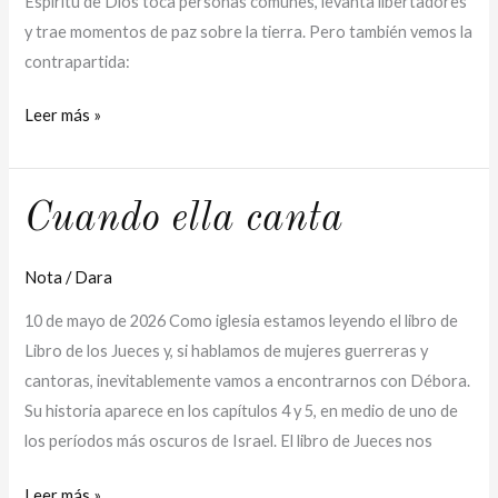
Espíritu de Dios toca personas comunes, levanta libertadores
y trae momentos de paz sobre la tierra. Pero también vemos la
contrapartida:
Leer más »
Cuando
Cuando ella canta
ella
canta
Nota
/
Dara
10 de mayo de 2026 Como iglesia estamos leyendo el libro de
Libro de los Jueces y, si hablamos de mujeres guerreras y
cantoras, inevitablemente vamos a encontrarnos con Débora.
Su historia aparece en los capítulos 4 y 5, en medio de uno de
los períodos más oscuros de Israel. El libro de Jueces nos
Leer más »