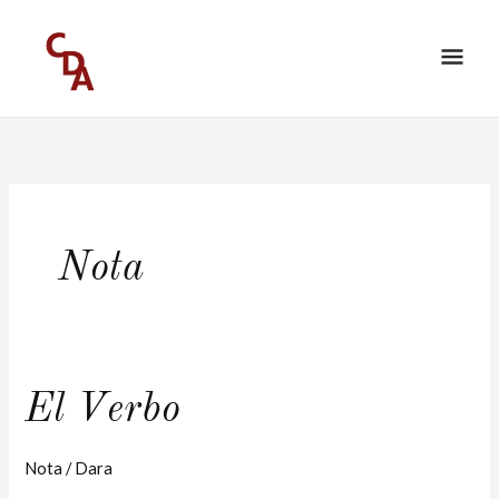
Ir
ME
al
PRI
contenido
Nota
El
El Verbo
Verbo
Nota
/
Dara