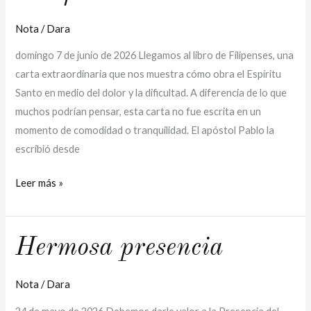
del
dolor
Nota
/
Dara
y
domingo 7 de junio de 2026 Llegamos al libro de Filipenses, una
la
carta extraordinaria que nos muestra cómo obra el Espíritu
dificultad
Santo en medio del dolor y la dificultad. A diferencia de lo que
muchos podrían pensar, esta carta no fue escrita en un
momento de comodidad o tranquilidad. El apóstol Pablo la
escribió desde
Leer más »
Hermosa
Hermosa presencia
presencia
Nota
/
Dara