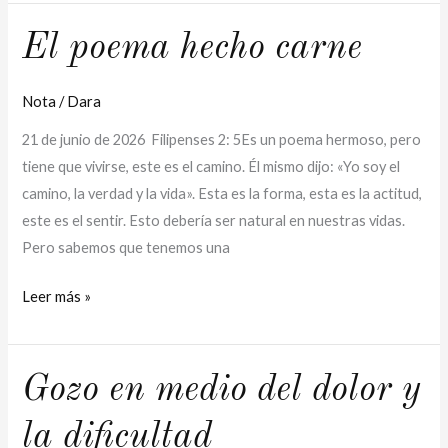
El
El poema hecho carne
poema
hecho
Nota
/
Dara
carne
21 de junio de 2026 Filipenses 2: 5Es un poema hermoso, pero
tiene que vivirse, este es el camino. Él mismo dijo: «Yo soy el
camino, la verdad y la vida». Esta es la forma, esta es la actitud,
este es el sentir. Esto debería ser natural en nuestras vidas.
Pero sabemos que tenemos una
Leer más »
Gozo
Gozo en medio del dolor y
en
la dificultad
medio