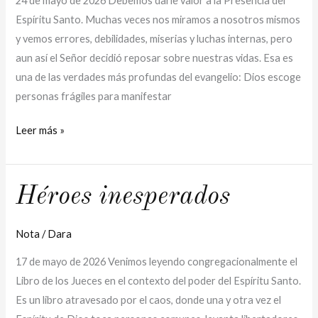
24 de mayo de 2026 Debemos darle valor a la Presencia del
Espíritu Santo. Muchas veces nos miramos a nosotros mismos
y vemos errores, debilidades, miserias y luchas internas, pero
aun así el Señor decidió reposar sobre nuestras vidas. Esa es
una de las verdades más profundas del evangelio: Dios escoge
personas frágiles para manifestar
Leer más »
Héroes
Héroes inesperados
inesperados
Nota
/
Dara
17 de mayo de 2026 Venimos leyendo congregacionalmente el
Libro de los Jueces en el contexto del poder del Espíritu Santo.
Es un libro atravesado por el caos, donde una y otra vez el