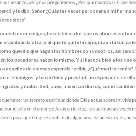
ia nos alcanzó, pero nos preguntamos ¿Por qué nosotros? El perdón 
cercó y le dijo: Señor ¿Cuántas veces perdonare a mi herman
veces siete”
a vuestros enemigos, haced bien a los que os aborrecen; bend
e también la otra; y al que te quite la capa, ni aun la túnica l
 Y como queréis que hagan los hombres con vosotros, así tambi
n los pecadores hacen lo mismo. Y si haceos bien a los que o
s a aquellos de quienes esperáis recibir, ¿Qué merito tenéis
stros enemigos, y haced bien y prestad, no esperando de ello
os ingratos y malos. Sed, pues, misericordiosos, como tambié
e que haber un secreto espiritual donde Dios actúe sobre mi vida pa
sino por gracia en el amor de Jesús en la cruz, lo cual muchas vec
 diablo para que tenga el control de algún área de nuestra vida, nues