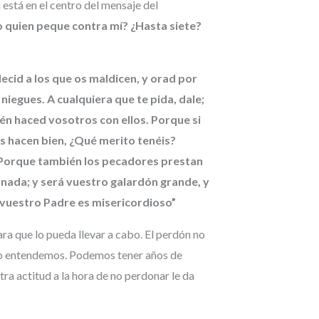
está en el centro del mensaje del
o quien peque contra mí? ¿Hasta siete?
ecid a los que os maldicen, y orad por
e niegues. A cualquiera que te pida, dale;
én haced vosotros con ellos. Porque si
s hacen bien, ¿Qué merito tenéis?
? Porque también los pecadores prestan
 nada; y será vuestro galardón grande, y
n vuestro Padre es misericordioso”
ra que lo pueda llevar a cabo. El perdón no
es no entendemos. Podemos tener años de
tra actitud a la hora de no perdonar le da