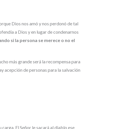
porque Dios nos amó y nos perdonó de tal
 ofendía a Dios y en lugar de condenarnos
do si la persona se merece o no el
 mucho más grande será la recompensa para
hay acepción de personas para la salvación
 carga. El Señor le sacará al diablo ese