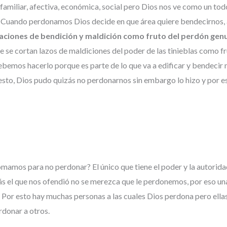
miliar, afectiva, económica, social pero Dios nos ve como un tod
re. Cuando perdonamos Dios decide en que área quiere bendecirnos
aciones de bendición y maldición como fruto del perdón genui
se cortan lazos de maldiciones del poder de las tinieblas como fr
ebemos hacerlo porque es parte de lo que va a edificar y bendecir n
esto, Dios pudo quizás no perdonarnos sin embargo lo hizo y por e
mamos para no perdonar? El único que tiene el poder y la autorid
 el que nos ofendió no se merezca que le perdonemos, por eso una 
. Por esto hay muchas personas a las cuales Dios perdona pero ell
rdonar a otros.