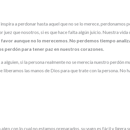
os inspira a perdonar hasta aquel que no se lo merece, perdonamos 
uez que nosotros, si es que hace falta algún juicio. Nuestra vida
stro favor aunque no lo merecemos
.
No perdemos tiempo analizan
os perdón para tener paz en nuestros corazones.
 a alguien, si la persona realmente no se merecía nuestro perdón
que liberamos las manos de Dios para que trate con la persona. No 
algo con lo cual no estamos preparados, su yugo es fácil y ligera su