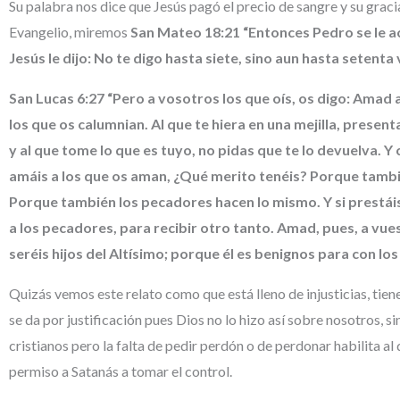
Su palabra nos dice que Jesús pagó el precio de sangre y su grac
Evangelio, miremos
San Mateo 18:21 “Entonces Pedro se le a
Jesús le dijo: No te digo hasta siete, sino aun hasta setenta 
San Lucas 6:27 “Pero a vosotros los que oís, os digo: Amad 
los que os calumnian. Al que te hiera en una mejilla, presentar
y al que tome lo que es tuyo, no pidas que te lo devuelva.
amáis a los que os aman, ¿Qué merito tenéis? Porque tambié
Porque también los pecadores hacen lo mismo. Y si prestái
a los pecadores, para recibir otro tanto. Amad, pues, a vue
seréis hijos del Altísimo; porque él es benignos para con l
Quizás vemos este relato como que está lleno de injusticias, tien
se da por justificación pues Dios no lo hizo así sobre nosotros, 
cristianos pero la falta de pedir perdón o de perdonar habilita al
permiso a Satanás a tomar el control.