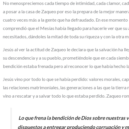
No menospreciemos cada tiempo de intimidad, cada clamor, cada 
a posar a la casa de Zaqueo por eso la prepara de la mejor maner
cuatro veces más a la gente que ha defraudado. En ese momento s
comprendió que el Mesías había llegado para hacerle ver que su 
necesitados, dándoles la mitad de toda su riqueza y con la otra 
Jesús al ver la actitud de Zaqueo le declara que la salvación ha
su descendencia y a su pueblo, prometiéndole que en cada siembra
bendición estaba frenada pero al reconocer lo que había hecho la
Jesús vino por todo lo que se había perdido: valores morales, capa
las relaciones matrimoniales, las generaciones a las que la tierra
vino a rescatar y a salvar todo lo que estaba perdido. Zaqueo ro
Lo que frena la bendición de Dios sobre nuestras 
dispuestos a entregar produciendo corrupción y m