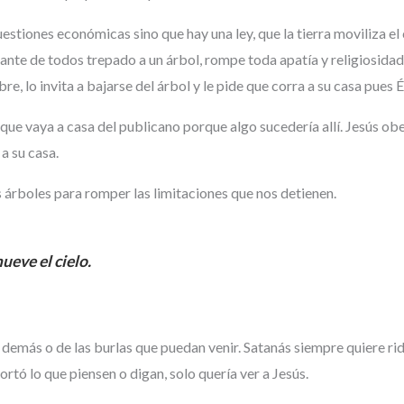
stiones económicas sino que hay una ley, que la tierra moviliza el c
nte de todos trepado a un árbol, rompe toda apatía y religiosidad.
e, lo invita a bajarse del árbol y le pide que corra a su casa pues Él
s que vaya a casa del publicano porque algo sucedería allí. Jesús 
a su casa.
s árboles para romper las limitaciones que nos detienen.
eve el cielo.
emás o de las burlas que puedan venir. Satanás siempre quiere ridi
rtó lo que piensen o digan, solo quería ver a Jesús.