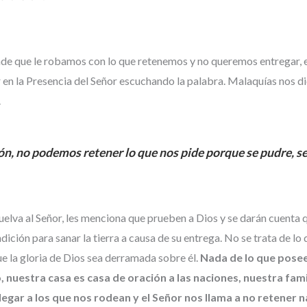
nde que le robamos con lo que retenemos y no queremos entregar, 
tar en la Presencia del Señor escuchando la palabra. Malaquías nos d
.
ón, no podemos retener lo que nos pide porque se pudre, se
uelva al Señor, les menciona que prueben a Dios y se darán cuenta q
dición para sanar la tierra a causa de su entrega. No se trata de l
e la gloria de Dios sea derramada sobre él.
Nada de lo que posee
 nuestra casa es casa de oración a las naciones, nuestra fami
legar a los que nos rodean y el Señor nos llama a no retener