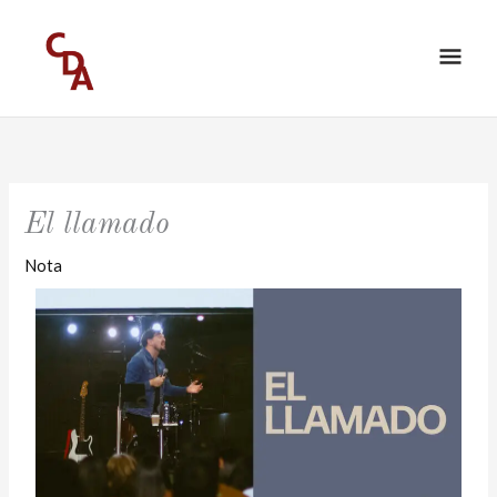
Ir
ME
al
PRI
contenido
El llamado
Nota