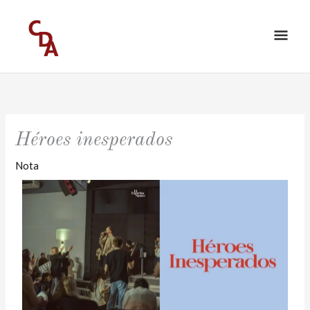
Ir
ME
al
PRI
contenido
Héroes inesperados
Nota