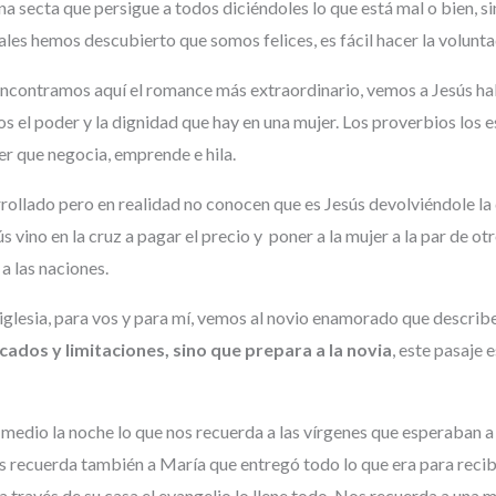
a secta que persigue a todos diciéndoles lo que está mal o bien, si
les hemos descubierto que somos felices, es fácil hacer la volunta
contramos aquí el romance más extraordinario, vemos a Jesús hab
 el poder y la dignidad que hay en una mujer. Los proverbios los e
er que negocia, emprende e hila.
rollado pero en realidad no conocen que es Jesús devolviéndole la d
ús vino en la cruz a pagar el precio y poner a la mujer a la par de ot
 a las naciones.
glesia, para vos y para mí, vemos al novio enamorado que describe 
dos y limitaciones, sino que prepara a la novia
, este pasaje 
 medio la noche lo que nos recuerda a las vírgenes que esperaban a
os recuerda también a María que entregó todo lo que era para recibir
 través de su casa el evangelio lo llene todo. Nos recuerda a una m