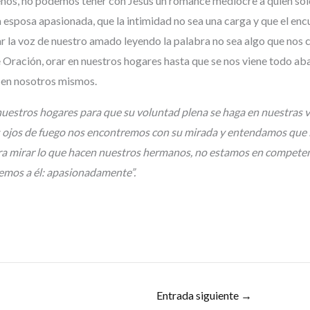
s, no podemos tener con Jesús un romance mediocre a quien solo 
esposa apasionada, que la intimidad no sea una carga y que el enc
char la voz de nuestro amado leyendo la palabra no sea algo que nos
ración, orar en nuestros hogares hasta que se nos viene todo abaj
o en nosotros mismos.
uestros hogares para que su voluntad plena se haga en nuestras vi
s ojos de fuego nos encontremos con su mirada y entendamos que la
para mirar lo que hacen nuestros hermanos, no estamos en competen
emos a él: apasionadamente”.
Entrada siguiente
→