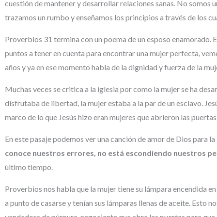
cuestión de mantener y desarrollar relaciones sanas. No somos un
trazamos un rumbo y enseñamos los principios a través de los cua
Proverbios 31 termina con un poema de un esposo enamorado. En
puntos a tener en cuenta para encontrar una mujer perfecta, vemos
años y ya en ese momento habla de la dignidad y fuerza de la muj
Muchas veces se critica a la iglesia por como la mujer se ha desar
disfrutaba de libertad, la mujer estaba a la par de un esclavo. Jes
marco de lo que Jesús hizo eran mujeres que abrieron las puertas
En este pasaje podemos ver una canción de amor de Dios para la i
conoce nuestros errores, no está escondiendo nuestros peca
último tiempo.
Proverbios nos habla que la mujer tiene su lámpara encendida en
a punto de casarse y tenían sus lámparas llenas de aceite. Esto n
vendedora de púrpura, negociante que abre las puertas para que a