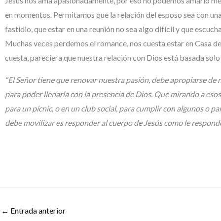
Jesús nos ama apasionadamente, por eso no podemos amarlo meno
en momentos. Permitamos que la relación del esposo sea con una 
fastidio, que estar en una reunión no sea algo difícil y que escu
Muchas veces perdemos el romance, nos cuesta estar en Casa de O
cuesta, pareciera que nuestra relación con Dios está basada sol
“El Señor tiene que renovar nuestra pasión, debe apropiarse de n
para poder llenarla con la presencia de Dios. Que mirando a eso
para un pícnic, o en un club social, para cumplir con algunos o 
debe movilizar es responder al cuerpo de Jesús como le respond
←
Entrada anterior