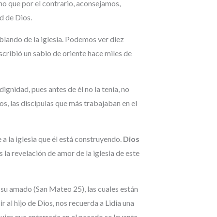
no que por el contrario, aconsejamos,
d de Dios.
lando de la iglesia. Podemos ver diez
scribió un sabio de oriente hace miles de
ignidad, pues antes de él no la tenía, no
ros, las discípulas que más trabajaban en el
a la iglesia que él está construyendo.
Dios
es la revelación de amor de la iglesia de este
 su amado (San Mateo 25), las cuales están
 al hijo de Dios, nos recuerda a Lidia una
ujer que enterrada en el pecado se levanta