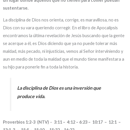
un lugar donde aquellos que no tienen para comer puedan
sustentarse.
La disciplina de Dios nos orienta, corrige, es maravillosa, no es
Dios con su vara queriendo corregir. En el libro de Apocalipsis
encontramos la última revelación de Jesús buscando que la gente
se acerque a él, es Dios diciendo que ya no puede tolerar más
maldad, más pecado, ni injusticias, vemos al Señor interviniendo y
aun en medio de toda la maldad que el mundo tiene manifestara a
su hijo para ponerle fin a toda la historia.
La disciplina de Dios es una inversión que
produce vida.
Proverbios 1:2-3 (NTV)
–
3:11 – 4:12 – 6:23 – 10:17 – 12:1 –
13:1-3 – 15:5 – 15:10 – 15:32 – 16:22