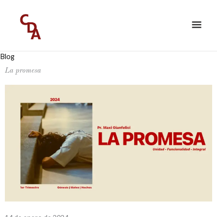
Ir
ME
al
PRI
contenido
Blog
La promesa