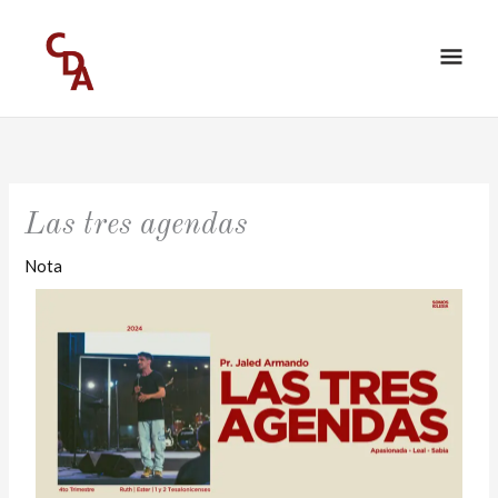
Ir
ME
al
PRI
contenido
Las tres agendas
Nota