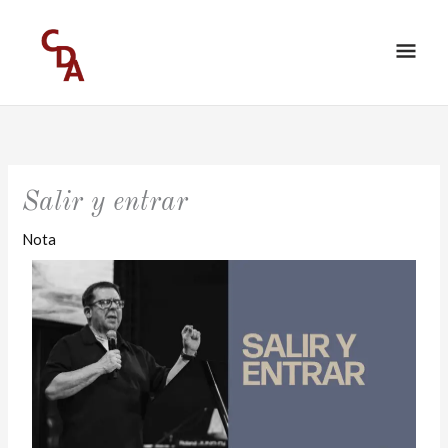
Ir
ME
al
PRI
contenido
Salir y entrar
Nota