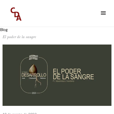
Ir
ME
al
PRI
contenido
Blog
El poder de la sangre