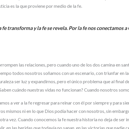
sticia es la que proviene por medio de la fe.
 la fe transforma y la fe se revela. Por la fe nos conectamos 
rompen las relaciones, pero cuando uno de los dos camina en santid
empo todos nosotros soñamos con un escenario, con triunfar en la vi
aleza ser luz y expandirnos, pero el único problema que al final del
 ¿Saben cuándo nuestras vidas no funcionan? Cuando nosotros somo
os a ver a la fe regresar para reinar con él por siempre y para si
ros mismos ni en lo que Dios podía hacer con nosotros, sin embarg
 otra vez. Cuando conocemos la fe nuestra historia no deja de ser 
lir, en las heridas que todavía no sanan, en las victorias que nadi