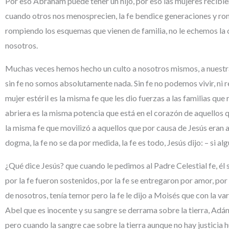
Por eso Abraham puede tener un hijo, por eso las mujeres recibie
cuando otros nos menosprecien, la fe bendice generaciones y romp
rompiendo los esquemas que vienen de familia, no le echemos la c
nosotros.
Muchas veces hemos hecho un culto a nosotros mismos, a nuestras
sin fe no somos absolutamente nada. Sin fe no podemos vivir, ni 
mujer estéril es la misma fe que les dio fuerzas a las familias qu
abriera es la misma potencia que está en el corazón de aquellos q
la misma fe que movilizó a aquellos que por causa de Jesús eran a
dogma, la fe no se da por medida, la fe es todo, Jesús dijo: – si alg
¿Qué dice Jesús? que cuando le pedimos al Padre Celestial fe, él s
por la fe fueron sostenidos, por la fe se entregaron por amor, po
de nosotros, tenía temor pero la fe le dijo a Moisés que con la va
Abel que es inocente y su sangre se derrama sobre la tierra, Adán 
pero cuando la sangre cae sobre la tierra aunque no hay justicia h