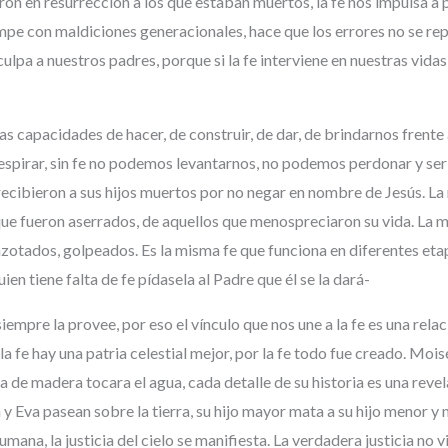
ron en resurrección a los que estaban muertos, la fe nos impulsa a
e con maldiciones generacionales, hace que los errores no se repit
ulpa a nuestros padres, porque si la fe interviene en nuestras vida
 capacidades de hacer, de construir, de dar, de brindarnos frent
respirar, sin fe no podemos levantarnos, no podemos perdonar y se
e recibieron a sus hijos muertos por no negar en nombre de Jesús. La
ue fueron aserrados, de aquellos que menospreciaron su vida. La mis
zotados, golpeados. Es la misma fe que funciona en diferentes etap
uien tiene falta de fe pídasela al Padre que él se la dará-
iempre la provee, por eso el vínculo que nos une a la fe es una relac
r la fe hay una patria celestial mejor, por la fe todo fue creado. 
ra de madera tocara el agua, cada detalle de su historia es una reve
y Eva pasean sobre la tierra, su hijo mayor mata a su hijo menor y 
umana, la justicia del cielo se manifiesta. La verdadera justicia no 