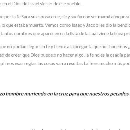
en el Dios de Israel sin ser de ese pueblo.
 por la fe Sara su esposa cree, ríe y sueña con ser mamá aunque s
 a lo que estaba muerto. Vemos como Isaac y Jacob les dio la bendic
 tantos nombres que aparecen en la lista de la cual viene la línea p
a que no podían llegar sin fe y frente a la pregunta que nos hacemo
idad de creer que Dios puede o no hacer algo, la fe no es la osadía p
plimos esas reglas las cosas van a resultar. La fe es mucho más po
hizo hombre muriendo en la cruz para que nuestros pecados s