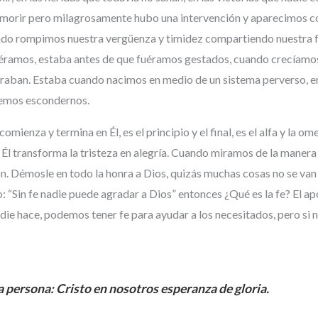
orir pero milagrosamente hubo una intervención y aparecimos con 
cuando rompimos nuestra vergüenza y timidez compartiendo nuestra 
ciéramos, estaba antes de que fuéramos gestados, cuando crecíamo
 miraban. Estaba cuando nacimos en medio de un sistema perverso, 
odemos escondernos.
comienza y termina en Él, es el principio y el final, es el alfa y la
 Él transforma la tristeza en alegría. Cuando miramos de la mane
ación. Démosle en todo la honra a Dios, quizás muchas cosas no se v
xto: “Sin fe nadie puede agradar a Dios” entonces ¿Qué es la fe? El
e hace, podemos tener fe para ayudar a los necesitados, pero si 
a persona: Cristo en nosotros esperanza de gloria.