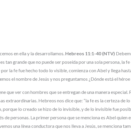
cemos en ella y la desarrollamos.
Hebreos 11:1-40 (NTV)
Debemos
fe es tan grande que no puede ser poseída por una sola persona, la f
 por la fe fue hecho todo lo visible, comienza con Abel y llega hast
o vemos el nombre de Jesús y nos preguntamos ¿Dónde está el héro
 tiene que ver con hombres que se entregan de una manera especial.
s extraordinarias. Hebreos nos dice que: “la fe es la certeza de lo 
, porque lo creado se hizo de lo invisible, y de lo invisible fue p
vés de personas. La primer persona que se menciona es Abel quien e
 vemos una línea conductora que nos lleva a Jesús, se menciona ta