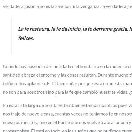
verdadera justicia no es la sanción ni la venganza, la verdadera ju
La fe restaura, la fe da inicio, la fe derrama gracia,
felices.
Cuando hay ausencia de santidad en el hombre o en la mujer se cor
santidad abraza el entorno y las cosas resultan. Durante mucho ti
telón todos aplauden. Está bien soñar porque está en nuestra natur
no son para nosotros sino para la fe que cambió nuestras vidas.
En esta lista larga de nombres también estamos nosotros pues vam
nos trajo de nuevo a casa, cuantas veces no teníamos fe en nosot
nuestros méritos, sino en el Padre que nos vuelve a abrazar una y
protagonista. Él está en todo, en los sueños que no pudimos cump