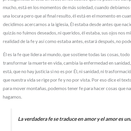
mucho, está en los momentos de más soledad, cuando debíamos m
una locura pero que al final resulto, él está en el momento en 
decidimos acercarnos a la iglesia, Él estaba desde antes que na
quizás no fuimos deseados, ni queridos, él estaba, sus ojos nos
realidad de la fe y así como estaba antes, estará después, no p
Él es la fe que lidera al mundo, que sostiene todas las cosas, todo 
transformar la muerte en vida, cambia la enfermedad en sanidad,
está, que no hay justicia si no es por Él, ni sanidad, ni trasform
que nuestra vida se rige por fe y no por vista. Por eso dice el te
para mover montañas, podemos tener fe para hacer cosas que nadi
hagamos.
La verdadera fe se traduce en amor y el amor es un