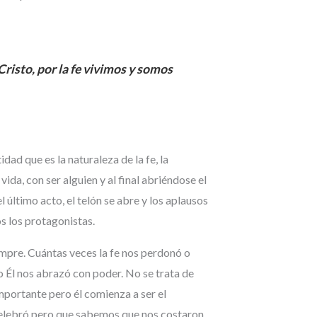
a Cristo, por la fe vivimos y somos
ad que es la naturaleza de la fe, la
da, con ser alguien y al final abriéndose el
 último acto, el telón se abre y los aplausos
s los protagonistas.
empre. Cuántas veces la fe nos perdonó o
o Él nos abrazó con poder. No se trata de
importante pero él comienza a ser el
e celebró pero que sabemos que nos costaron