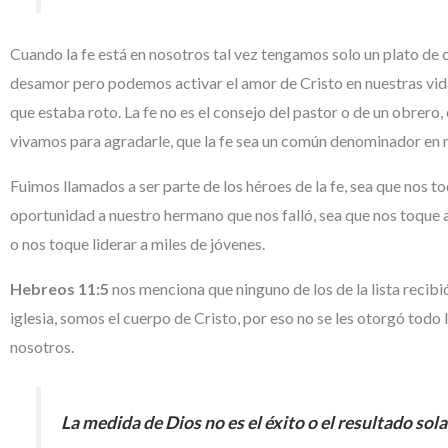
Cuando la fe está en nosotros tal vez tengamos solo un plato de c
desamor pero podemos activar el amor de Cristo en nuestras vida
que estaba roto. La fe no es el consejo del pastor o de un obrer
vivamos para agradarle, que la fe sea un común denominador en nu
Fuimos llamados a ser parte de los héroes de la fe, sea que nos t
oportunidad a nuestro hermano que nos falló, sea que nos toque a
o nos toque liderar a miles de jóvenes.
Hebreos 11:5
nos menciona que ninguno de los de la lista reci
iglesia, somos el cuerpo de Cristo, por eso no se les otorgó todo
nosotros.
La medida de Dios no es el éxito o el resultado so