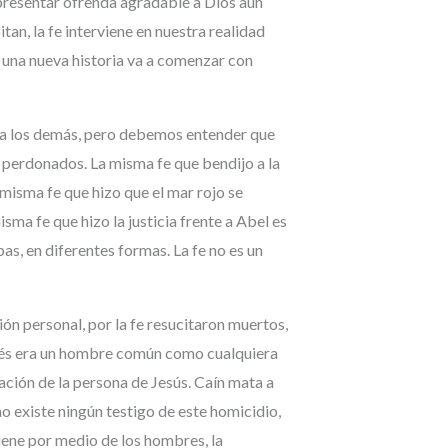
 presentar ofrenda agradable a Dios aun
an, la fe interviene en nuestra realidad
s una nueva historia va a comenzar con
e a los demás, pero debemos entender que
r perdonados. La misma fe que bendijo a la
 misma fe que hizo que el mar rojo se
ma fe que hizo la justicia frente a Abel es
as, en diferentes formas. La fe no es un
ión personal, por la fe resucitaron muertos,
Moisés era un hombre común como cualquiera
lación de la persona de Jesús. Caín mata a
no existe ningún testigo de este homicidio,
viene por medio de los hombres, la