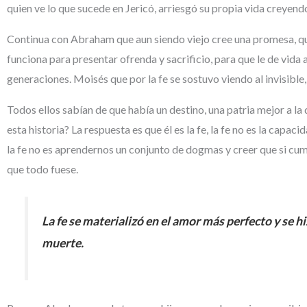
quien ve lo que sucede en Jericó, arriesgó su propia vida creyendo 
Continua con Abraham que aun siendo viejo cree una promesa, que
funciona para presentar ofrenda y sacrificio, para que le de vida
generaciones. Moisés que por la fe se sostuvo viendo al invisible,
Todos ellos sabían de que había un destino, una patria mejor a l
esta historia? La respuesta es que él es la fe, la fe no es la capac
la fe no es aprendernos un conjunto de dogmas y creer que si cum
que todo fuese.
La fe se materializó en el amor más perfecto y se 
muerte.