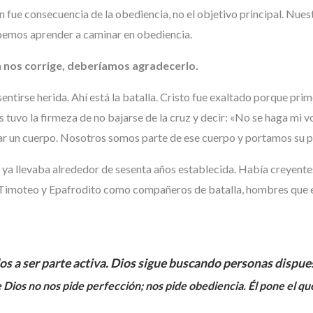
n fue consecuencia de la obediencia, no el objetivo principal. Nue
bemos aprender a caminar en obediencia.
nos corrige, deberíamos agradecerlo.
sentirse herida. Ahí está la batalla. Cristo fue exaltado porque pri
tuvo la firmeza de no bajarse de la cruz y decir: «No se haga mi volu
ar un cuerpo. Nosotros somos parte de ese cuerpo y portamos su p
ia ya llevaba alrededor de sesenta años establecida. Había creyente
e Timoteo y Epafrodito como compañeros de batalla, hombres que e
 a ser parte activa. Dios sigue buscando personas dispue
Dios no nos pide perfección; nos pide obediencia. Él pone el q