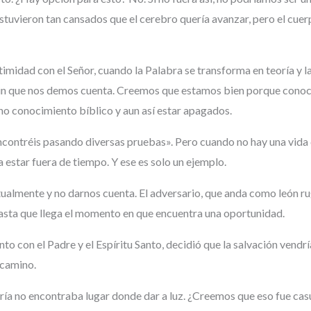
estuvieron tan cansados que el cerebro quería avanzar, pero el cue
timidad con el Señor, cuando la Palabra se transforma en teoría y l
sin que nos demos cuenta. Creemos que estamos bien porque conocem
o conocimiento bíblico y aun así estar apagados.
contréis pasando diversas pruebas». Pero cuando no hay una vida 
a estar fuera de tiempo. Y ese es solo un ejemplo.
lmente y no darnos cuenta. El adversario, que anda como león rugi
hasta que llega el momento en que encuentra una oportunidad.
 junto con el Padre y el Espíritu Santo, decidió que la salvación vend
 camino.
ría no encontraba lugar donde dar a luz. ¿Creemos que eso fue casu