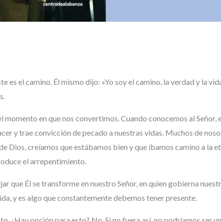
 es el camino. Él mismo dijo: «Yo soy el camino, la verdad y la vida».
as.
 momento en que nos convertimos. Cuando conocemos al Señor, el E
acer y trae convicción de pecado a nuestras vidas. Muchos de nosot
e Dios, creíamos que estábamos bien y que íbamos camino a la ete
roduce el arrepentimiento.
jar que Él se transforme en nuestro Señor, en quien gobierna nue
vida, y es algo que constantemente debemos tener presente.
sto. ¿Hay opción para esto? No. Si no fuera así, no podríamos ser un