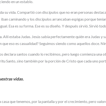
ciendo en un establo.
toda su vida. Compartió con discípulos que no eran personas destac
iban caminando y los discípulos arrancaban espigas porque tenían
 igual. Esa es su forma. Ese es su diseño. Y después sirvió. Sirvió tod
a. Allí estaba Judas. Jesús sabía perfectamente quién era Judas y 
en que eso es casualidad? Seguimos siendo como aquellos doce. Nin
os declara santos cuando lo recibimos, pero luego comienza una o
ritu Santo, sino también por la porción de Cristo que cada uno port
uestras vidas.
 la casa que tenemos, por la pantalla y por el crecimiento, pero val