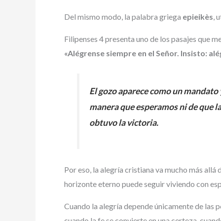
Del mismo modo, la palabra griega
epieikès
, 
Filipenses 4 presenta uno de los pasajes que mej
«Alégrense siempre en el Señor. Insisto: al
El gozo aparece como un mandato 
manera que esperamos ni de que las 
obtuvo la victoria.
Por eso, la alegría cristiana va mucho más allá
horizonte eterno puede seguir viviendo con es
Cuando la alegría depende únicamente de las pos
cuando la fe se convierte en una certeza, cuan