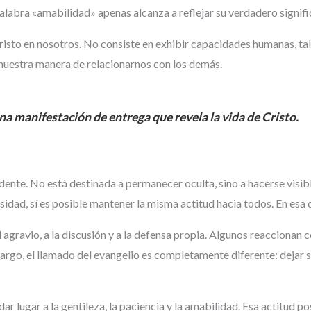
 palabra «amabilidad» apenas alcanza a reflejar su verdadero signif
risto en nosotros. No consiste en exhibir capacidades humanas, tale
e nuestra manera de relacionarnos con los demás.
na manifestación de entrega que revela la vida de Cristo.
ente. No está destinada a permanecer oculta, sino a hacerse visibl
sidad, sí es posible mantener la misma actitud hacia todos. En esa
agravio, a la discusión y a la defensa propia. Algunos reaccionan c
embargo, el llamado del evangelio es completamente diferente: dejar 
dar lugar a la gentileza, la paciencia y la amabilidad. Esa actitud 