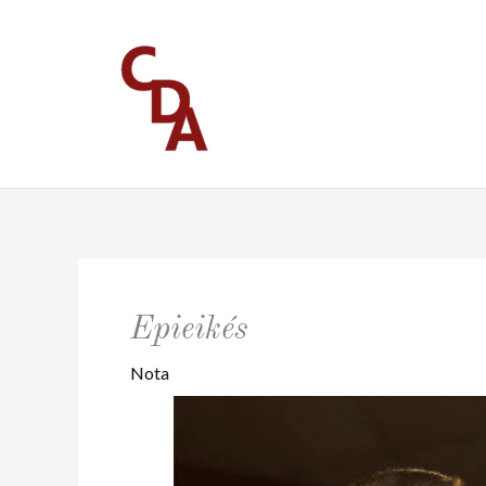
Ir
al
contenido
Epieikés
Nota