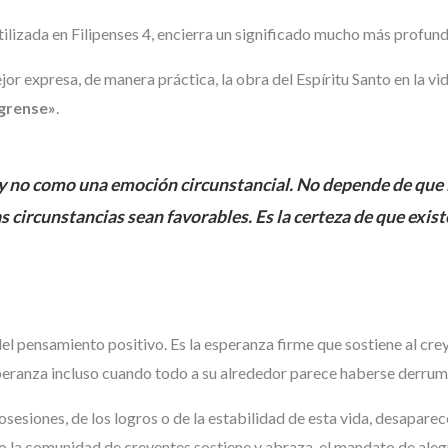
utilizada en Filipenses 4, encierra un significado mucho más profun
or expresa, de manera práctica, la obra del Espíritu Santo en la vid
égrense»
.
y no como una emoción circunstancial. No depende de que 
circunstancias sean favorables. Es la certeza de que existe
 del pensamiento positivo. Es la esperanza firme que sostiene al cr
peranza incluso cuando todo a su alrededor parece haberse derru
esiones, de los logros o de la estabilidad de esta vida, desaparec
do la comunidad de creyentes sostiene y abraza, el mandato de ale