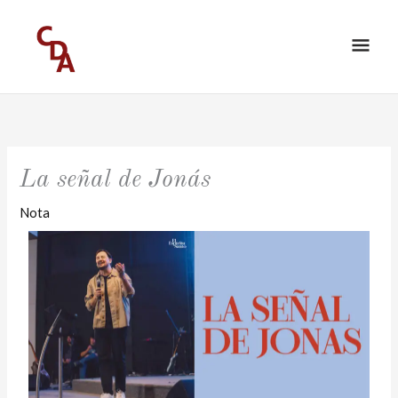
Ir
ME
al
PRI
contenido
La señal de Jonás
Nota