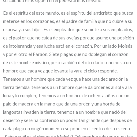
su cuidado ellos siguen en el pedestal más elevado.
Es el espíritu del este mundo, es el espíritu del anticristo que busca
meterse en los corazones, es el padre de familia que no cubre a su
esposa y a sus hijos. Es el empleador que somete a sus empleados,
es el pastor que no cuida de sus ovejas porque asume una posición
de intolerancia y esa lucha está en el corazón. Por un lado Moisés
y por el otro el Faraón. Siete plagas que no doblegan el corazón
de este hombre místico, pero también del otro lado tenemos a un
hombre que cada vez que levanta la vara el cielo responde.
Tenemos a un hombre que cada vez que hace una declaración la
tierra tiembla, tenemos a un hombre que le da órdenes al sol y a la
luna y lo cumplen, Tenemos a un hombre de ochenta años con un
palo de madera en la mano que da una orden y una horda de
langostas invaden la tierra, tenemos a un hombre que nació del
desierto y se le ha conferido un poder tan grande que después de
cada plaga en ningún momento se pone en el centro de la escena.
¿Saben cuál es el clamor de Moisés? Déjanos ir a adorar a nuestro