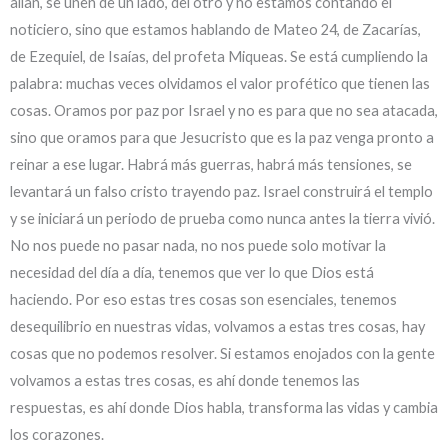
alían, se unen de un lado, del otro y no estamos contando el
noticiero, sino que estamos hablando de Mateo 24, de Zacarías,
de Ezequiel, de Isaías, del profeta Miqueas. Se está cumpliendo la
palabra: muchas veces olvidamos el valor profético que tienen las
cosas. Oramos por paz por Israel y no es para que no sea atacada,
sino que oramos para que Jesucristo que es la paz venga pronto a
reinar a ese lugar. Habrá más guerras, habrá más tensiones, se
levantará un falso cristo trayendo paz. Israel construirá el templo
y se iniciará un periodo de prueba como nunca antes la tierra vivió.
No nos puede no pasar nada, no nos puede solo motivar la
necesidad del día a día, tenemos que ver lo que Dios está
haciendo. Por eso estas tres cosas son esenciales, tenemos
desequilibrio en nuestras vidas, volvamos a estas tres cosas, hay
cosas que no podemos resolver. Si estamos enojados con la gente
volvamos a estas tres cosas, es ahí donde tenemos las
respuestas, es ahí donde Dios habla, transforma las vidas y cambia
los corazones.