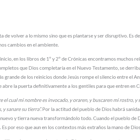
trata de volver a lo mismo sino que es plantarse y ser disruptivo. Es d
mos cambios en el ambiente.
nicio, en los libros de 1º y 2º de Crónicas encontramos muchos rei
ompletos que Dios completaría en el Nuevo Testamento, se derriba
ás grande de los reinicios donde Jesús rompe el silencio entre el
 abre la puerta definitivamente a los gentiles para que entren en C
re el cual mi nombre es invocado, y oraren, y buscaren mi rostro, y
 y sanare su tierra”.
Por la actitud del pueblo de Dios habrá sanidad
o nuevo y tierra nueva transformándolo todo. Cuando el pueblo de D
. Es por eso que aun en los contextos más extraños la mano de Dios 