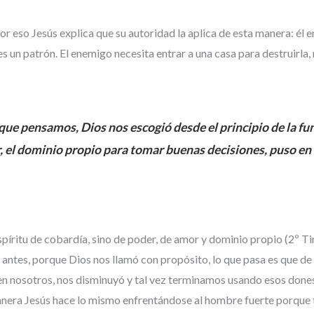
 eso Jesús explica que su autoridad la aplica de esta manera: él en
, es un patrón. El enemigo necesita entrar a una casa para destruirla
que pensamos, Dios nos escogió desde el principio de la f
r, el dominio propio para tomar buenas decisiones, puso en 
píritu de cobardía, sino de poder, de amor y dominio propio (2º T
ntes, porque Dios nos llamó con propósito, lo que pasa es que de r
 en nosotros, nos disminuyó y tal vez terminamos usando esos done
manera Jesús hace lo mismo enfrentándose al hombre fuerte porque 