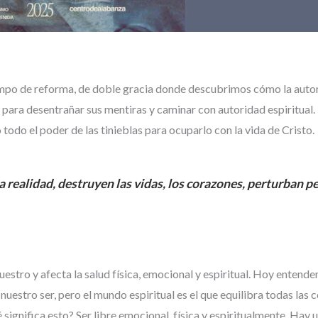
iempo de reforma, de doble gracia donde descubrimos cómo la autor
o para desentrañar sus mentiras y caminar con autoridad espiritual. 
odo el poder de las tinieblas para ocuparlo con la vida de Cristo.
a realidad, destruyen las vidas, los corazones, perturban pe
estro y afecta la salud física, emocional y espiritual. Hoy enten
stro ser, pero el mundo espiritual es el que equilibra todas las cos
gnifica esto? Ser libre emocional, física y espiritualmente. Hay un