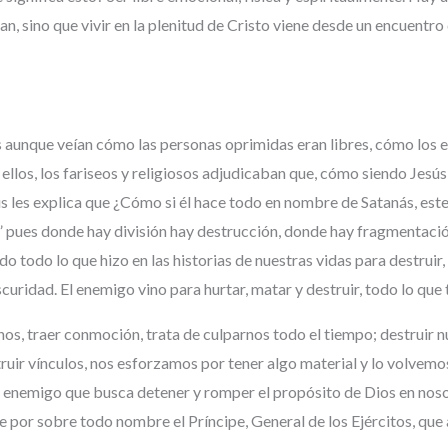
an, sino que vivir en la plenitud de Cristo viene desde un encuentro
es aunque veían cómo las personas oprimidas eran libres, cómo los 
ellos, los fariseos y religiosos adjudicaban que, cómo siendo Jesús 
sús les explica que ¿Cómo si él hace todo en nombre de Satanás, es
e” pues donde hay división hay destrucción, donde hay fragmentaci
do todo lo que hizo en las historias de nuestras vidas para destruir
curidad. El enemigo vino para hurtar, matar y destruir, todo lo que t
rnos, traer conmoción, trata de culparnos todo el tiempo; destruir 
uir vínculos, nos esforzamos por tener algo material y lo volvemos
un enemigo que busca detener y romper el propósito de Dios en noso
 por sobre todo nombre el Príncipe, General de los Ejércitos, que 