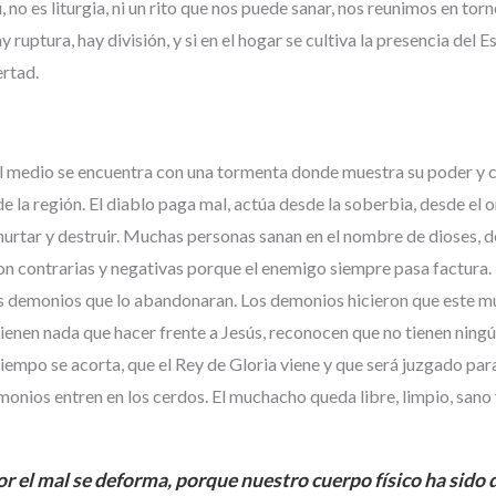
 no es liturgia, ni un rito que nos puede sanar, nos reunimos en torn
 ruptura, hay división, y si en el hogar se cultiva la presencia del 
ertad.
 el medio se encuentra con una tormenta donde muestra su poder y c
la región. El diablo paga mal, actúa desde la soberbia, desde el o
hurtar y destruir. Muchas personas sanan en el nombre de dioses, d
son contrarias y negativas porque el enemigo siempre pasa factura.
los demonios que lo abandonaran. Los demonios hicieron que este m
enen nada que hacer frente a Jesús, reconocen que no tienen ning
tiempo se acorta, que el Rey de Gloria viene y que será juzgado para
monios entren en los cerdos. El muchacho queda libre, limpio, sano y
 el mal se deforma, porque nuestro cuerpo físico ha sido 